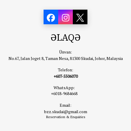
ƏLAQƏ
Ünvan:
No.67, Jalan Joget 8, Taman Nesa, 81300 Skudai, Johor, Malaysia
Telefon:
+607-5506070
WhatsApp:
+6018-9684668
Email:
bzz.skudai@gmail.com
Reservation & Enquiries