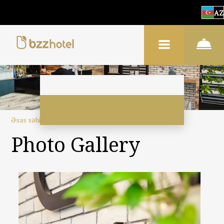
AZ
Əsas səhifə
–
Otel haqqında
–
Şəkillər
Photo Gallery