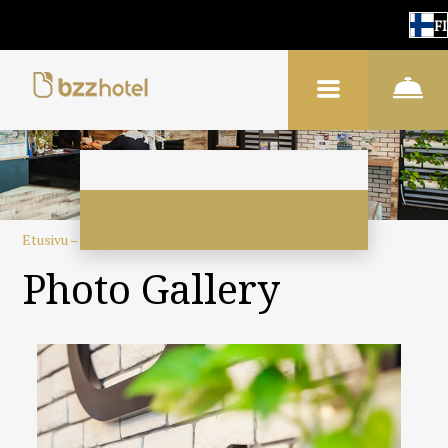
FI
Etusivu
–
Tietoa hotellista
–
Kuvat
Photo Gallery