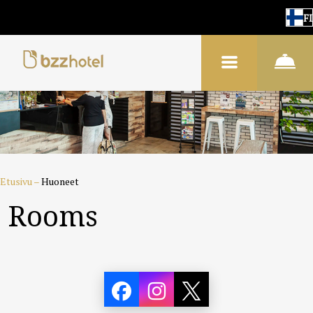
FI
Etusivu
–
Huoneet
Rooms