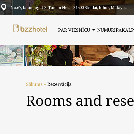
No.67, Jalan Joget 8, Taman Nesa, 81300 Skudai, Johor, Malaysia
PAR VIESNĪCU
NUMURI
PAKALP
Sākums
–
Rezervācija
Rooms and rese