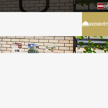
LV
REZERVĒT